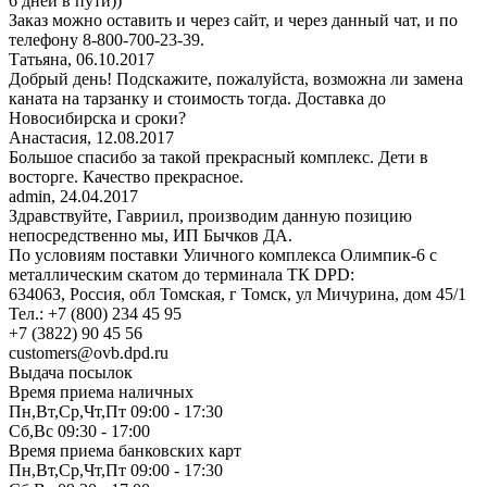
6 дней в пути))
Заказ можно оставить и через сайт, и через данный чат, и по
телефону 8-800-700-23-39.
Татьяна
,
06.10.2017
Добрый день! Подскажите, пожалуйста, возможна ли замена
каната на тарзанку и стоимость тогда. Доставка до
Новосибирска и сроки?
Анастасия
,
12.08.2017
Большое спасибо за такой прекрасный комплекс. Дети в
восторге. Качество прекрасное.
admin
,
24.04.2017
Здравствуйте, Гавриил, производим данную позицию
непосредственно мы, ИП Бычков ДА.
По условиям поставки Уличного комплекса Олимпик-6 с
металлическим скатом до терминала ТК DPD:
634063, Россия, обл Томская, г Томск, ул Мичурина, дом 45/1
Тел.: +7 (800) 234 45 95
+7 (3822) 90 45 56
customers@ovb.dpd.ru
Выдача посылок
Время приема наличных
Пн,Вт,Ср,Чт,Пт 09:00 - 17:30
Сб,Вс 09:30 - 17:00
Время приема банковских карт
Пн,Вт,Ср,Чт,Пт 09:00 - 17:30