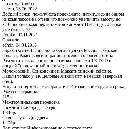
Поэтому 5 звёзд!
Света
,
26.06.2022
Добрый вечер, пожалуйста подскажите, наткнулась на одном
из комплексов на отзыв что возможно увеличить высоту до
2.10, на этом комплекте такое возможно? И если да то горка
уже будет 2,5?
Fomko
,
09.11.2021
Спасибо.
admin
,
04.04.2018
Здравствуйте, Юлия, доставка до пункта Россия, Тверская
область, Рамешковский район, поселок городского типа
Рамешки к сожалению, не возможна силами ТК DPD с
опцией "наложенный платёж"; доступны только
Молоковский, Сонковский и Максатихинский районы.
Нашли только у ТК Деловые Линии пгт. Рамешки (Тверская
обл.):
Услуги на терминале отправителе: Страхование груза и срока,
Въезд на терминал
215р.
Межтерминальная перевозка:
Нижний Новгород – Тверь
1 416р.
Отвоз груза : До адреса
1 120р.
Доп.услуги: Информирование о статусе груза