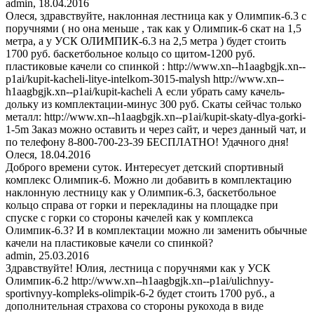
admin
,
18.04.2016
Олеся, здравствуйте, наклонная лестница как у Олимпик-6.3 с
поручнями ( но она меньше , так как у Олимпик-6 скат на 1,5
метра, а у УСК ОЛИМПИК-6.3 на 2,5 метра ) будет стоить
1700 руб. баскетбольное кольцо со щитом-1200 руб.
пластиковые качели со спинкой : http://www.xn--h1aagbgjk.xn--
p1ai/kupit-kacheli-litye-intelkom-3015-malysh http://www.xn--
h1aagbgjk.xn--p1ai/kupit-kacheli А если убрать саму качель-
дольку из комплектации-минус 300 руб. Скаты сейчас только
металл: http://www.xn--h1aagbgjk.xn--p1ai/kupit-skaty-dlya-gorki-
1-5m Заказ можно оставить и через сайт, и через данный чат, и
по телефону 8-800-700-23-39 БЕСПЛАТНО! Удачного дня!
Олеся
,
18.04.2016
Доброго времени суток. Интересует детский спортивный
комплекс Олимпик-6. Можно ли добавить в комплектацию
наклонную лестницу как у Олимпик-6.3, баскетбольное
кольцо справа от горки и перекладины на площадке при
спуске с горки со стороны качелей как у комплекса
Олимпик-6.3? И в комплектации можно ли заменить обычные
качели на пластиковые качели со спинкой?
admin
,
25.03.2016
Здравствуйте! Юлия, лестница с поручнями как у УСК
Олимпик-6.2 http://www.xn--h1aagbgjk.xn--p1ai/ulichnyy-
sportivnyy-kompleks-olimpik-6-2 будет стоить 1700 руб., а
дополнительная страхова со стороны рукохода в виде