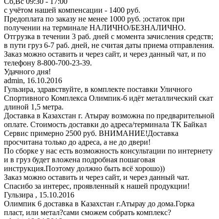
Сб,Вс 09:30 - 17:00
с учётом нашей компенсации - 1400 руб.
Предоплата по заказу не менее 1000 руб. ;остаток при
получении на терминале НАЛИЧНО/БЕЗНАЛИЧНО.
Отгрузка в течении 3 раб. дней с момента зачисления средств;
в пути груз 6-7 раб. дней, не считая даты приема отправления.
Заказ можно оставить и через сайт, и через данный чат, и по
телефону 8-800-700-23-39.
Удачного дня!
admin
,
16.10.2016
Гульзира, здравствуйте, в комплекте поставки Уличного
Спортивного Комплекса Олимпик-6 идёт металлический скат
длиной 1,5 метра.
Доставка в Казахстан г. Атырау возможна по предварительной
оплате. Стоимость доставки до адреса/терминала ТК Байкал
Сервис примерно 2500 руб. ВНИМАНИЕ!Доставка
просчитана только до адреса, а не до двери!
По сборке у нас есть возможность консультации по интернету
и в груз будет вложена подробная пошаговая
инструкция.Поэтому должно быть всё хорошо))
Заказ можно оставить и через сайт, и через данный чат.
Спасибо за интерес, проявленный к нашей продукции!
Гульзира
,
15.10.2016
Олимпик 6 доставка в Казахстан г.Атырау до дома.Горка
пласт, или метал?сами сможем собрать комплекс?