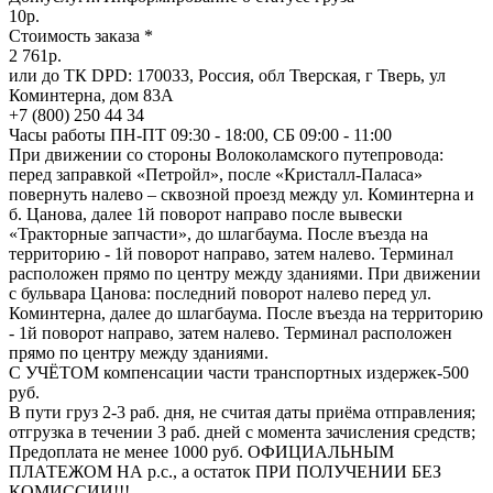
10р.
Стоимость заказа *
2 761р.
или до ТК DPD: 170033, Россия, обл Тверская, г Тверь, ул
Коминтерна, дом 83А
+7 (800) 250 44 34
Часы работы ПН-ПТ 09:30 - 18:00, СБ 09:00 - 11:00
При движении со стороны Волоколамского путепровода:
перед заправкой «Петройл», после «Кристалл-Паласа»
повернуть налево – сквозной проезд между ул. Коминтерна и
б. Цанова, далее 1й поворот направо после вывески
«Тракторные запчасти», до шлагбаума. После въезда на
территорию - 1й поворот направо, затем налево. Терминал
расположен прямо по центру между зданиями. При движении
с бульвара Цанова: последний поворот налево перед ул.
Коминтерна, далее до шлагбаума. После въезда на территорию
- 1й поворот направо, затем налево. Терминал расположен
прямо по центру между зданиями.
С УЧЁТОМ компенсации части транспортных издержек-500
руб.
В пути груз 2-3 раб. дня, не считая даты приёма отправления;
отгрузка в течении 3 раб. дней с момента зачисления средств;
Предоплата не менее 1000 руб. ОФИЦИАЛЬНЫМ
ПЛАТЕЖОМ НА р.с., а остаток ПРИ ПОЛУЧЕНИИ БЕЗ
КОМИССИИ!!!