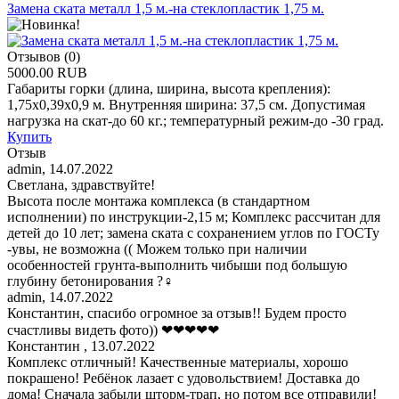
Замена ската металл 1,5 м.-на стеклопластик 1,75 м.
Отзывов (0)
5000.00 RUB
Габариты горки (длина, ширина, высота крепления):
1,75х0,39х0,9 м. Внутренняя ширина: 37,5 см. Допустимая
нагрузка на скат-до 60 кг.; температурный режим-до -30 град.
Купить
Отзыв
admin
,
14.07.2022
Светлана, здравствуйте!
Высота после монтажа комплекса (в стандартном
исполнении) по инструкции-2,15 м; Комплекс рассчитан для
детей до 10 лет; замена ската с сохранением углов по ГОСТу
-увы, не возможна (( Можем только при наличии
особенностей грунта-выполнить чибыши под большую
глубину бетонирования ?‍♀
admin
,
14.07.2022
Константин, спасибо огромное за отзыв!! Будем просто
счастливы видеть фото)) ❤❤❤❤❤
Константин
,
13.07.2022
Комплекс отличный! Качественные материалы, хорошо
покрашено! Ребёнок лазает с удовольствием! Доставка до
дома! Сначала забыли шторм-трап, но потом все отправили!