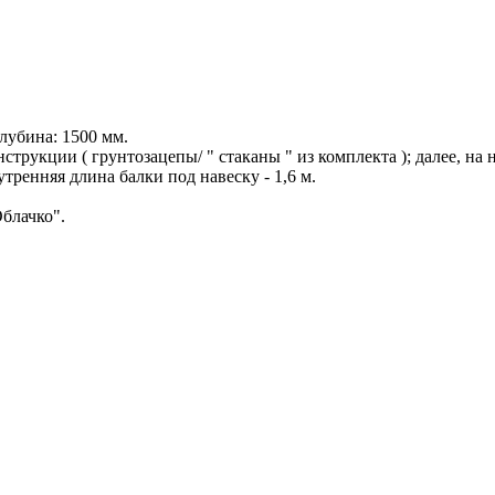
лубина: 1500 мм.
струкции ( грунтозацепы/ " стаканы " из комплекта ); далее, н
утренняя длина балки под навеску - 1,6 м.
Облачко".