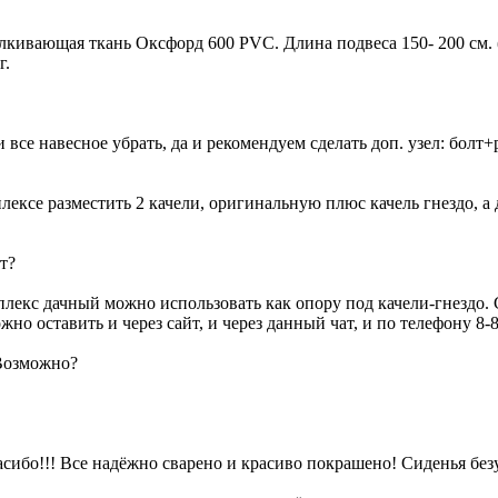
алкивающая ткань Оксфорд 600 PVC. Длина подвеса 150- 200 см. 
г.
и все навесное убрать, да и рекомендуем сделать доп. узел: болт
ексе разместить 2 качели, оригинальную плюс качель гнездо, а 
т?
плекс дачный можно использовать как опору под качели-гнездо.
ожно оставить и через сайт, и через данный чат, и по телефону
 Возможно?
асибо!!! Все надёжно сварено и красиво покрашено! Сиденья бе