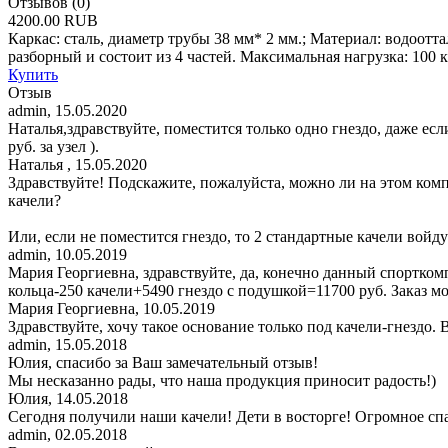
Отзывов (0)
4200.00 RUB
Каркас: сталь, диаметр трубы 38 мм* 2 мм.; Материал: водоотт
разборный и состоит из 4 частей. Максимальная нагрузка: 100 к
Купить
Отзыв
admin
,
15.05.2020
Наталья,здравствуйте, поместится только одно гнездо, даже есл
руб. за узел ).
Наталья
,
15.05.2020
Здравствуйте! Подскажите, пожалуйста, можно ли на этом компл
качели?
Или, если не поместится гнездо, то 2 стандартные качели войду
admin
,
10.05.2019
Мария Георгиевна, здравствуйте, да, конечно данный спортком
кольца-250 качели+5490 гнездо с подушкой=11700 руб. Заказ м
Мария Георгиевна
,
10.05.2019
Здравствуйте, хочу такое основание только под качели-гнездо.
admin
,
15.05.2018
Юлия, спасибо за Ваш замечательный отзыв!
Мы несказанно рады, что наша продукция приносит радость!)
Юлия
,
14.05.2018
Сегодня получили наши качели! Дети в восторге! Огромное сп
admin
,
02.05.2018