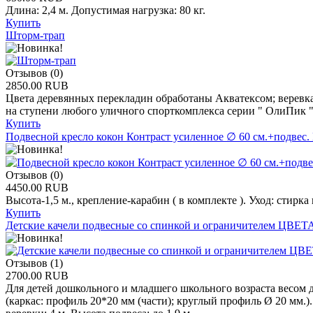
Длина: 2,4 м. Допустимая нагрузка: 80 кг.
Купить
Шторм-трап
Отзывов (0)
2850.00 RUB
Цвета деревянных перекладин обработаны Акватексом; веревка 
на ступени любого уличного спорткомплекса серии " ОлиПик " 
Купить
Подвесной кресло кокон Контраст усиленное ∅ 60 см.+подве
Отзывов (0)
4450.00 RUB
Высота-1,5 м., крепление-карабин ( в комплекте ). Уход: стирка
Купить
Детские качели подвесные со спинкой и ограничителем ЦВЕ
Отзывов (1)
2700.00 RUB
Для детей дошкольного и младшего школьного возраста весом д
(каркас: профиль 20*20 мм (части); круглый профиль Ø 20 мм.)