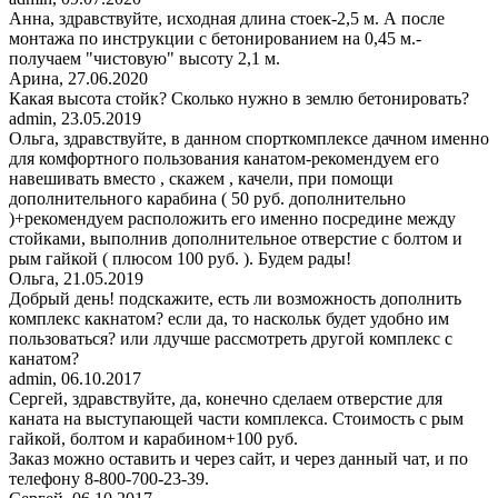
Анна, здравствуйте, исходная длина стоек-2,5 м. А после
монтажа по инструкции с бетонированием на 0,45 м.-
получаем "чистовую" высоту 2,1 м.
Арина
,
27.06.2020
Какая высота стойк? Сколько нужно в землю бетонировать?
admin
,
23.05.2019
Ольга, здравствуйте, в данном спорткомплексе дачном именно
для комфортного пользования канатом-рекомендуем его
навешивать вместо , скажем , качели, при помощи
дополнительного карабина ( 50 руб. дополнительно
)+рекомендуем расположить его именно посредине между
стойками, выполнив дополнительное отверстие с болтом и
рым гайкой ( плюсом 100 руб. ). Будем рады!
Ольга
,
21.05.2019
Добрый день! подскажите, есть ли возможность дополнить
комплекс какнатом? если да, то наскольк будет удобно им
пользоваться? или лдучше рассмотреть другой комплекс с
канатом?
admin
,
06.10.2017
Сергей, здравствуйте, да, конечно сделаем отверстие для
каната на выступающей части комплекса. Стоимость с рым
гайкой, болтом и карабином+100 руб.
Заказ можно оставить и через сайт, и через данный чат, и по
телефону 8-800-700-23-39.