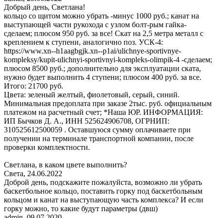
Добрый день, Светлана!
кольцо со щитом можно убрать -минус 1000 руб.; канат на
выступающей части рукохода с узлом болт-рым гайка-
сделаем; плюсом 950 руб. за все! Скат на 2,5 метра металл с
креплением к ступени, аналогично поз. УСК-4:
https://www.xn--h1aagbgjk.xn--p1ai/ulichnye-sportivnye-
kompleksy/kupit-ulichnyi-sportivnyi-kompleks-olimpik-4 -сделаем;
плюсом 8500 руб.; дополнительно для эксплуатации ската,
нужно будет выполнить 4 ступени; плюсом 400 руб. за все.
Итого: 21700 руб.
Цвета: зеленый желтый, фиолетовый, серый, синий.
Минимальная предоплата при заказе 2тыс. руб. официальным
платежом на расчетный счет; *Наша ЮР. ИНФОРМАЦИЯ:
ИП Бычков Д. А., ИНН 525624906708, ОГРНИП:
310525612500059 . Оставшуюся сумму оплачиваете при
получении на терминале транспортной компании, после
проверки комплектности.
Светлана, в каком цвете выполнить?
Света
,
24.06.2022
Доброй день, подскажите пожалуйста, возможно ли убрать
баскетбольное кольцо, поставить горку под баскетбольным
кольцом и канат на выступающую часть комплекса? И если
горку можно, то какие будут параметры (двш)
admin
,
09.07.2020