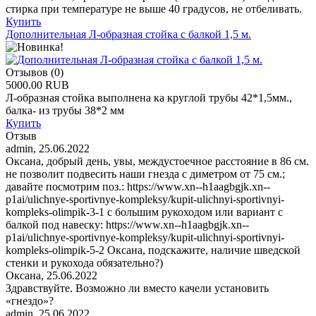
стирка при температуре не выше 40 градусов, не отбеливать.
Купить
Дополнительная Л-образная стойка с балкой 1,5 м.
Отзывов (0)
5000.00 RUB
Л-образная стойка выполнена ка круглой трубы 42*1,5мм.,
балка- из трубы 38*2 мм
Купить
Отзыв
admin
,
25.06.2022
Оксана, добрый день, увы, междустоечное расстояние в 86 см.
не позволит подвесить наши гнезда с диметром от 75 см.;
давайте посмотрим поз.: https://www.xn--h1aagbgjk.xn--
p1ai/ulichnye-sportivnye-kompleksy/kupit-ulichnyi-sportivnyi-
kompleks-olimpik-3-1 с большим рукоходом или вариант с
балкой под навеску: https://www.xn--h1aagbgjk.xn--
p1ai/ulichnye-sportivnye-kompleksy/kupit-ulichnyi-sportivnyi-
kompleks-olimpik-5-2 Оксана, подскажите, наличие шведской
стенки и рукохода обязательно?)
Оксана
,
25.06.2022
Здравствуйте. Возможно ли вместо качели установить
«гнездо»?
admin
,
25.06.2022