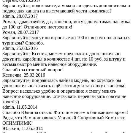
Сергей
,
06.10.2017
Здравствуйте, подскажите, а можно ли сделать дополнительно
подвес для каната на выступающей части комплекса?
admin
,
28.07.2017
Роман, здравствуйте, да , конечно, могут; допустимая нагрузка
до 100 кг! Отличного настроения!
Роман
,
28.07.2017
Здравствуйте, могут ли взрослые до 100 кг весом пользоваться
турником? Спасибо.
admin
,
25.03.2016
Здравствуйте, Ксения, можем предложить дополнительно
докупить карабины в количестве 4 шт. по 10 руб. за штуку и
весьма быстро менять навесное оборудование.
Спасибо за отличный вопрос!
Ксенечка
,
25.03.2016
Здравствуйте, понравилась данная модель, но хотелось бы
дополнительно заказать ещё лестницу и тарзанку с канатом.
Вопрос: насколько удобно и оперативно я смогу менять
навесное оборудование...отвязывать-перевязывать совсем не
хочется)
admin
,
11.05.2014
Спасибо Юлия за отзыв! Фото поменяем в ближайшее время!
Рады, что Вам понравился Уличный Спортивный Комплекс
ОЛИМПИМК!
Юляхин
,
11.05.2014