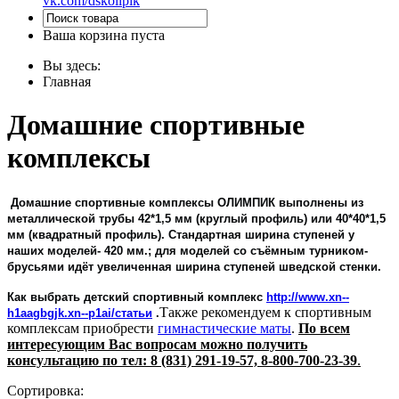
vk.com/dskolipik
Ваша корзина пуста
Вы здесь:
Главная
Домашние спортивные
комплексы
Домашние спортивные комплексы ОЛИМПИК выполнены из
металлической трубы 42*1,5 мм (круглый профиль) или 40*40*1,5
мм (квадратный профиль). Стандартная ширина ступеней у
наших моделей- 420 мм.; для моделей со съёмным турником-
брусьями идёт увеличенная ширина ступеней шведской стенки.
Как выбрать детский спортивный комплекс
http://www.xn--
Также рекомендуем к спортивным
h1aagbgjk.xn--p1ai/статьи
.
комплексам приобрести
гимнастические маты
.
По всем
интересующим Вас вопросам можно получить
консультацию по тел: 8 (831) 291-19-57, 8-800-700-23-39
.
Сортировка: